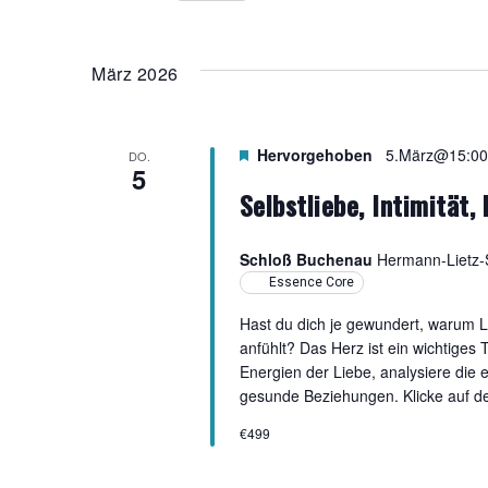
Ansichten,
nach
Datum
Veranstaltungen
wählen.
Navigation
Schlüsselwort.
März 2026
Hervorgehoben
5.März@15:00
DO.
5
Selbstliebe, Intimität,
Schloß Buchenau
Hermann-Lietz-S
Essence Core
Hast du dich je gewundert, warum 
anfühlt? Das Herz ist ein wichtiges T
Energien der Liebe, analysiere die
gesunde Beziehungen. Klicke auf de
€499