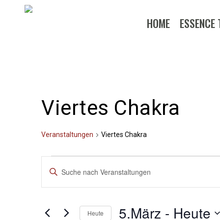
Skip
to
HOME
ESSENCE 
main
content
Viertes Chakra
Veranstaltungen
Viertes Chakra
Veranstaltungen
Veranstaltungen
Bitte
Suche
Schlüsselwort
eingeben.
und
5.März
 - 
Heute
Suche
Heute