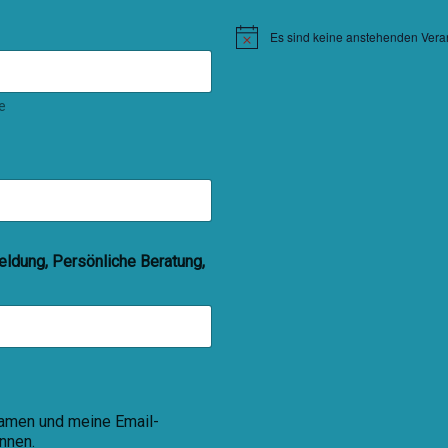
Es sind keine anstehenden Vera
Hinweis
e
ldung, Persönliche Beratung,
Namen und meine Email-
nnen.