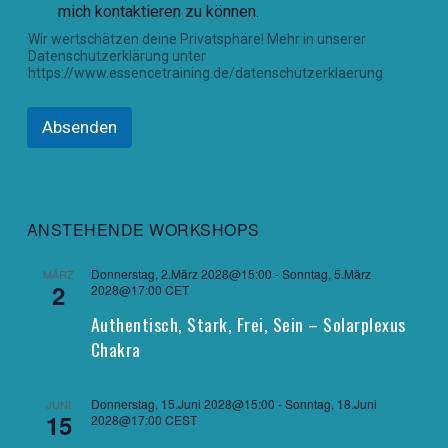
mich kontaktieren zu können.
,
E
Wir wertschätzen deine Privatsphäre! Mehr in unserer
-
Datenschutzerklärung unter
M
https://www.essencetraining.de/datenschutzerklaerung
a
i
l
Absenden
-
A
d
r
e
ANSTEHENDE WORKSHOPS
s
s
Donnerstag, 2.März 2028@15:00
-
Sonntag, 5.März
MÄRZ
e
2
2028@17:00
CET
Authentisch, Stark, Frei, Sein – Solarplexus
Chakra
Donnerstag, 15.Juni 2028@15:00
-
Sonntag, 18.Juni
JUNI
15
2028@17:00
CEST