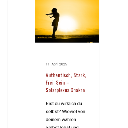
Authentisch,
Stark,
Frei,
Sein
–
Solarplexus
Chakra
11. April 2025
Authentisch, Stark,
Frei, Sein –
Solarplexus Chakra
Bist du wirklich du
selbst? Wieviel von
deinem wahren
Selbst lebst und