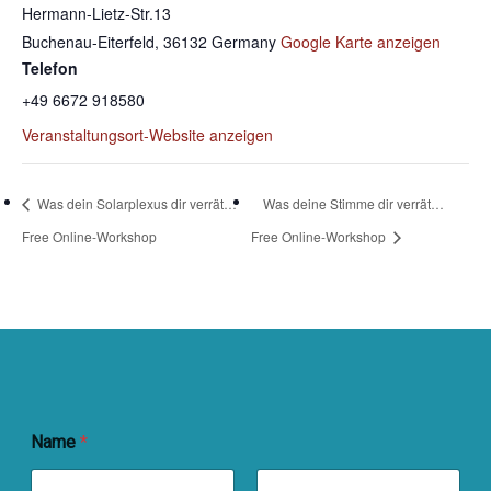
Hermann-Lietz-Str.13
Buchenau-Eiterfeld
,
36132
Germany
Google Karte anzeigen
Telefon
‭+49 6672 918580
Veranstaltungsort-Website anzeigen
Was dein Solarplexus dir verrät…
Was deine Stimme dir verrät…
Free Online-Workshop
Free Online-Workshop
P
Name
*
e
r
s