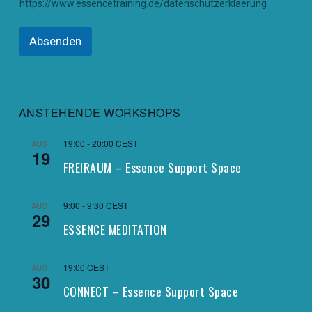
a
https://www.essencetraining.de/datenschutzerklaerung
t
u
Absenden
n
g
,
ANSTEHENDE WORKSHOPS
19:00
-
20:00
CEST
AUG.
19
FREIRAUM – Essence Support Space
9:00
-
9:30
CEST
AUG.
29
ESSENCE MEDITATION
19:00
CEST
AUG.
30
CONNECT – Essence Support Space