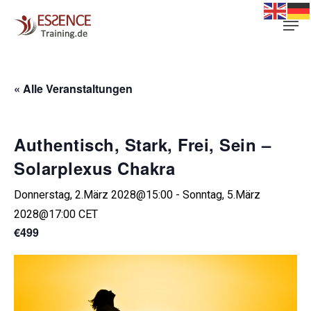
Skip
Men
to
main
content
« Alle Veranstaltungen
Authentisch, Stark, Frei, Sein –
Solarplexus Chakra
Donnerstag, 2.März 2028@15:00
-
Sonntag, 5.März
2028@17:00
CET
€499