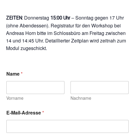
Donnerstag
– Sonntag gegen 17 Uhr
ZEITEN:
15:00 Uhr
(ohne Abendessen). Registratur für den Workshop bei
Andreas Horn bitte im Schlossbüro am Freitag zwischen
14 und 14:45 Uhr. Detaillierter Zeitplan wird zeitnah zum
Modul zugeschickt.
Name
*
Vorname
Nachname
P
E-Mail-Adresse
*
e
r
s
ö