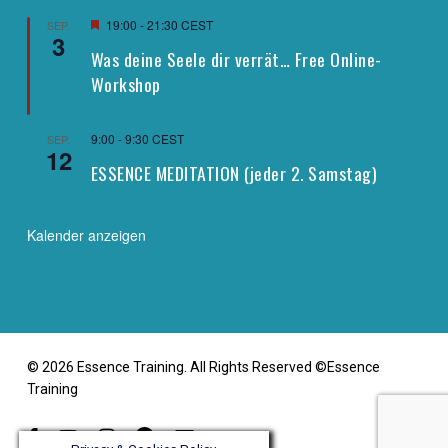
Hervorgehoben
19:00
-
21:30
CEST
SEP.
3
Was deine Seele dir verrät… Free Online-
Workshop
9:00
-
9:30
CEST
SEP.
12
ESSENCE MEDITATION (jeder 2. Samstag)
Kalender anzeigen
© 2026 Essence Training. All Rights Reserved ©Essence
Training
facebook
youtube
instagram
telegram
email