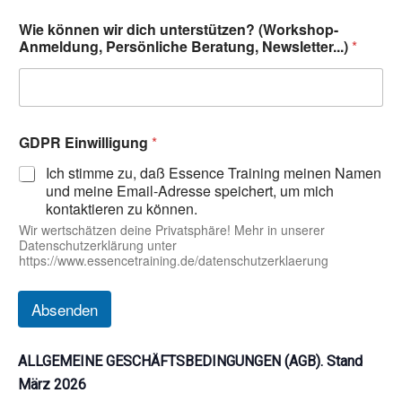
n
l
Wie können wir dich unterstützen? (Workshop-
i
Anmeldung, Persönliche Beratung, Newsletter...)
*
c
h
e
N
e
w
GDPR Einwilligung
*
s
Ich stimme zu, daß Essence Training meinen Namen
l
und meine Email-Adresse speichert, um mich
e
kontaktieren zu können.
t
t
Wir wertschätzen deine Privatsphäre! Mehr in unserer
e
Datenschutzerklärung unter
r
https://www.essencetraining.de/datenschutzerklaerung
.
.
Absenden
.
)
E
-
ALLGEMEINE GESCHÄFTSBEDINGUNGEN (AGB). Stand
M
März 2026
a