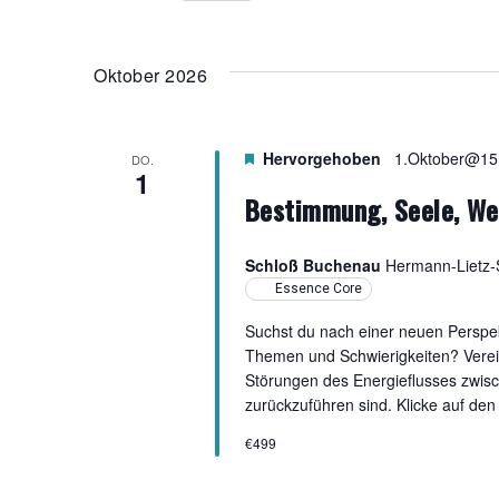
Ansichten,
nach
Datum
Veranstaltungen
wählen.
Navigation
Schlüsselwort.
Oktober 2026
Hervorgehoben
1.Oktober@15
DO.
1
Bestimmung, Seele, We
Schloß Buchenau
Hermann-Lietz-S
Essence Core
Suchst du nach einer neuen Perspe
Themen und Schwierigkeiten? Verei
Störungen des Energieflusses zwis
zurückzuführen sind. Klicke auf den
€499