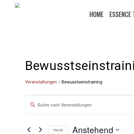
Skip
to
HOME
ESSENCE 
main
content
Bewusstseinstrain
Veranstaltungen
Bewusstseinstraining
Veranstaltungen
Veranstaltungen
Bitte
Suche
Schlüsselwort
eingeben.
und
Anstehend
Suche
Heute