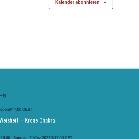
Kalender abonnieren
PS
tober@17:00
CEST
Weisheit – Krone Chakra
@15:00
-
Sonntag, 7.März 2027@17:00
CET